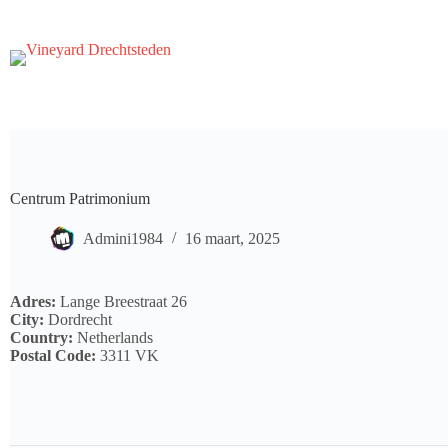
Ga
naar
de
inhoud
Centrum Patrimonium
Admini1984
16 maart, 2025
Adres:
Lange Breestraat 26
City:
Dordrecht
Country:
Netherlands
Postal Code:
3311 VK