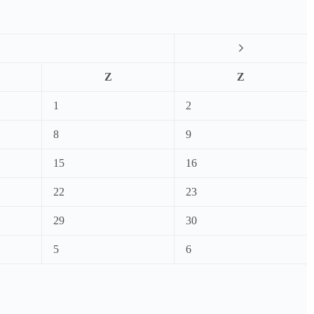
Z
Z
1
2
8
9
15
16
22
23
29
30
5
6